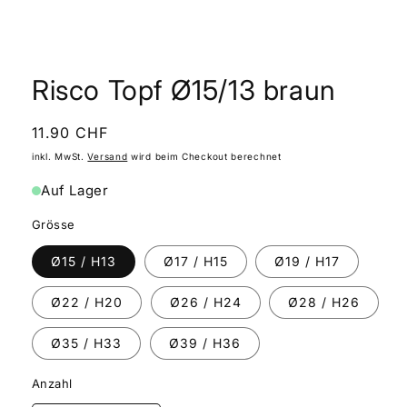
Medien
1
in
Risco Topf Ø15/13 braun
Modal
öffnen
Normaler
11.90 CHF
Preis
inkl. MwSt.
Versand
wird beim Checkout berechnet
Auf Lager
Grösse
Ø15 / H13
Ø17 / H15
Ø19 / H17
Ø22 / H20
Ø26 / H24
Ø28 / H26
Ø35 / H33
Ø39 / H36
Anzahl