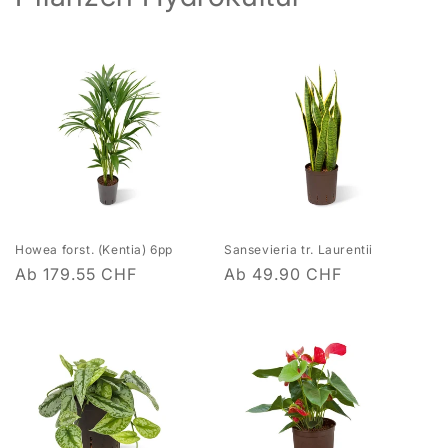
Howea forst. (Kentia) 6pp
Sansevieria tr. Laurentii
Normaler
Ab 179.55 CHF
Normaler
Ab 49.90 CHF
Preis
Preis