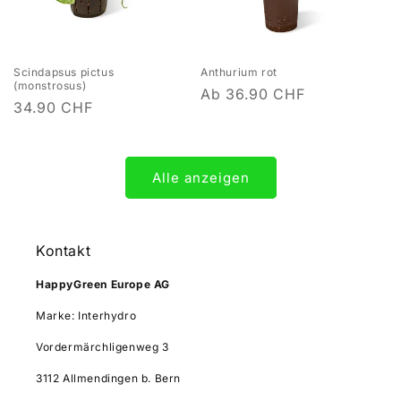
Scindapsus pictus
Anthurium rot
(monstrosus)
Normaler
Ab 36.90 CHF
Normaler
34.90 CHF
Preis
Preis
Alle anzeigen
Kontakt
HappyGreen Europe AG
Marke: Interhydro
Vordermärchligenweg 3
3112 Allmendingen b. Bern