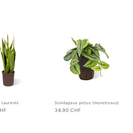
 Laurentii
Scindapsus pictus (monstrosus)
CHF
Normaler
34.90 CHF
Preis