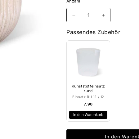
Anzahl
Verringere
Erhöhe
die
die
Menge
Menge
Passendes Zubehör
für
für
Risco
Risco
Topf
Topf
antikweiss
antikweiss
Kunststoffeinsatz
rund
Einsatz RU 12 / 12
7.90
In den Warenkorb
In den Waren