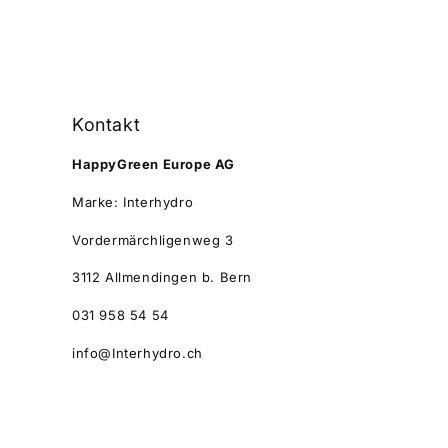
Kontakt
HappyGreen Europe AG
Marke: Interhydro
Vordermärchligenweg 3
3112 Allmendingen b. Bern
031 958 54 54
info@Interhydro.ch