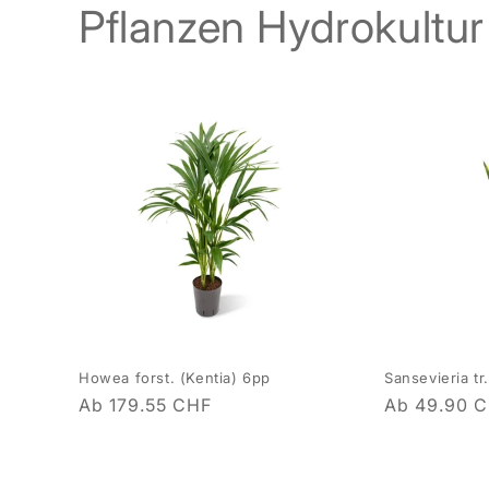
Pflanzen Hydrokultur
Howea forst. (Kentia) 6pp
Sansevieria tr.
Normaler
Ab 179.55 CHF
Normaler
Ab 49.90 
Preis
Preis