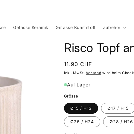
sse
Gefässe Keramik
Gefässe Kunststoff
Zubehör
Risco Topf a
Normaler
11.90 CHF
Preis
inkl. MwSt.
Versand
wird beim Check
Auf Lager
Grösse
Ø15 / H13
Ø17 / H15
Ø26 / H24
Ø28 / H26