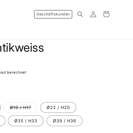
Warenkorb
Einloggen
Geschäftskunden
ntikweiss
out berechnet
Ø19 / H17
Ø22 / H20
Variante
ausverkauft
oder
Ø35 / H33
Ø39 / H36
nicht
verfügbar