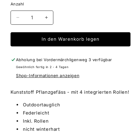
Anzahl
Verringere
Erhöhe
die
die
Menge
Menge
für
für
In den Warenkorb legen
MILANO
MILANO
matte
matte
beige
beige
Abholung bei
Vordermärchligenweg 3
verfügbar
Gewöhnlich fertig in 2 - 4 Tagen
Shop-Informationen anzeigen
Kunststoff Pflanzgefäss - mit 4 integrierten Rollen!
Outdoortauglich
Federleicht
Inkl. Rollen
nicht winterhart