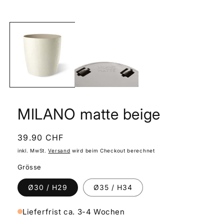
Medien
1
in
Modal
öffnen
MILANO matte beige
Normaler
39.90 CHF
Preis
inkl. MwSt.
Versand
wird beim Checkout berechnet
Grösse
Ø30 / H29
Ø35 / H34
Lieferfrist ca. 3-4 Wochen