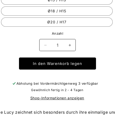
Ø18 / H15
Ø20 / H17
Anzahl
Verringere
Erhöhe
die
die
Menge
Menge
für
für
In den Warenkorb legen
Lucy
Lucy
Topf
Topf
crème
crème
Abholung bei
Vordermärchligenweg 3
verfügbar
Gewöhnlich fertig in 2 - 4 Tagen
Shop-Informationen anzeigen
ie Lucy zeichnet sich besonders durch ihre einmalige un