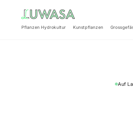
Direkt
zum
Inhalt
Pflanzen Hydrokultur
Kunstpflanzen
Grossgefä
Zu
Produktinf
springen
Auf L