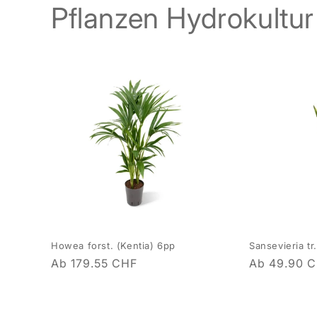
Pflanzen Hydrokultur
Howea forst. (Kentia) 6pp
Sansevieria tr.
Normaler
Ab 179.55 CHF
Normaler
Ab 49.90 
Preis
Preis