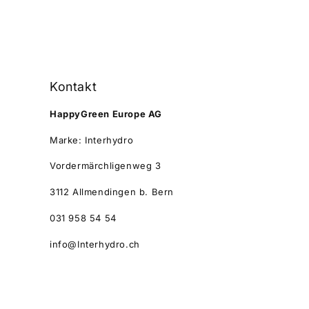
Kontakt
HappyGreen Europe AG
Marke: Interhydro
Vordermärchligenweg 3
3112 Allmendingen b. Bern
031 958 54 54
info@Interhydro.ch