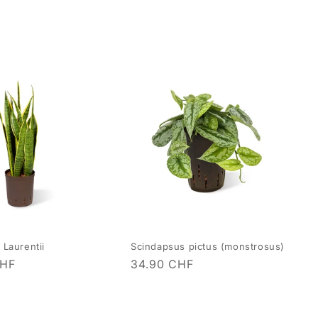
 Laurentii
Scindapsus pictus (monstrosus)
CHF
Normaler
34.90 CHF
Preis