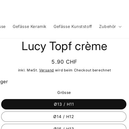
sse
Gefässe Keramik
Gefässe Kunststoff
Zubehör
Lucy Topf crème
ormationen
Normaler
5.90 CHF
Preis
inkl. MwSt.
Versand
wird beim Checkout berechnet
ager
Grösse
Ø13 / H11
Ø14 / H12
Ø15 / H13