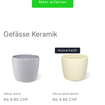
Mehr erfahren
Gefässe Keramik
Ausverkauft
Venus weiss
Venus sand panna
Normaler
Ab 4.90 CHF
Normaler
Ab 4.90 CHF
Preis
Preis