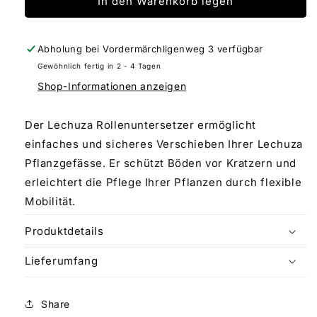
für
für
In den Warenkorb legen
Lechuza
Lechuza
Rollenuntersetzer
Rollenuntersetzer
Abholung bei
Vordermärchligenweg 3
verfügbar
Gewöhnlich fertig in 2 - 4 Tagen
Shop-Informationen anzeigen
Der Lechuza Rollenuntersetzer ermöglicht
einfaches und sicheres Verschieben Ihrer Lechuza
Pflanzgefässe. Er schützt Böden vor Kratzern und
erleichtert die Pflege Ihrer Pflanzen durch flexible
Mobilität.
Produktdetails
Lieferumfang
Share