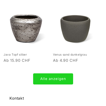
Java Topf silber
Venus sand dunkelgrau
Normaler
Ab 15.90 CHF
Normaler
Ab 4.90 CHF
Preis
Preis
Alle anzeigen
Kontakt