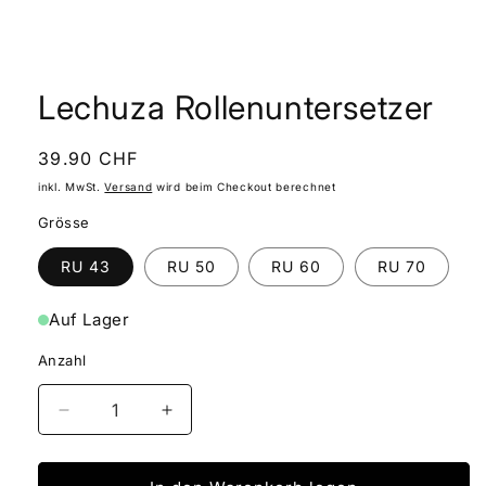
Medien
1
in
Lechuza Rollenuntersetzer
Modal
öffnen
Normaler
39.90 CHF
Preis
inkl. MwSt.
Versand
wird beim Checkout berechnet
Grösse
RU 43
RU 50
RU 60
RU 70
Auf Lager
Anzahl
Verringere
Erhöhe
die
die
Menge
Menge