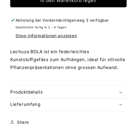
für
für
In den Warenkorb legen
Lechuza
Lechuza
BOLA
BOLA
sand
sand
Abholung bei
Vordermärchligenweg 3
verfügbar
brown
brown
Gewöhnlich fertig in 2 - 4 Tagen
Shop-Informationen anzeigen
Lechuza BOLA ist ein federleichtes
Kunststoffgefäss zum Aufhängen, ideal für stilvolle
Pflanzenpräsentationen ohne grossen Aufwand.
Produktdetails
Lieferumfang
Share