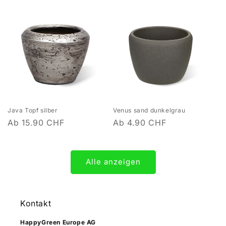
Java Topf silber
Venus sand dunkelgrau
Normaler
Ab 15.90 CHF
Normaler
Ab 4.90 CHF
Preis
Preis
Alle anzeigen
Kontakt
HappyGreen Europe AG