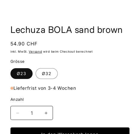
Medien
1
in
Lechuza BOLA sand brown
Modal
öffnen
Normaler
54.90 CHF
Preis
inkl. MwSt.
Versand
wird beim Checkout berechnet
Grösse
Ø23
Ø32
Lieferfrist von 3-4 Wochen
Anzahl
Verringere
Erhöhe
die
die
Menge
Menge