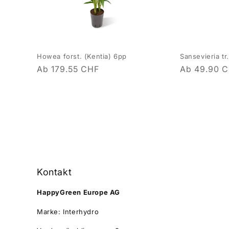
Howea forst. (Kentia) 6pp
Sansevieria tr.
Normaler
Ab 179.55 CHF
Normaler
Ab 49.90 
Preis
Preis
Kontakt
HappyGreen Europe AG
Marke: Interhydro