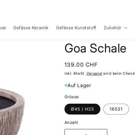
sse
Gefässe Keramik
Gefässe Kunststoff
Zubehör
Goa Schale
Normaler
139.00 CHF
Preis
inkl. MwSt.
Versand
wird beim Check
Auf Lager
Grösse
Ø45 / H25
16531
Anzahl