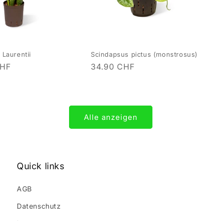
 Laurentii
Scindapsus pictus (monstrosus)
CHF
Normaler
34.90 CHF
Preis
Alle anzeigen
Quick links
AGB
Datenschutz