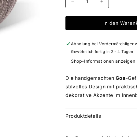
Verringere
Erhöhe
die
die
Menge
Menge
für
für
In den Waren
Goa
Goa
Schale
Schale
Abholung bei
Vordermärchligen
Gewöhnlich fertig in 2 - 4 Tagen
Shop-Informationen anzeigen
Die handgemachten
Goa
-Gef
stilvolles Design mit praktisc
dekorative Akzente im Innenb
Produktdetails